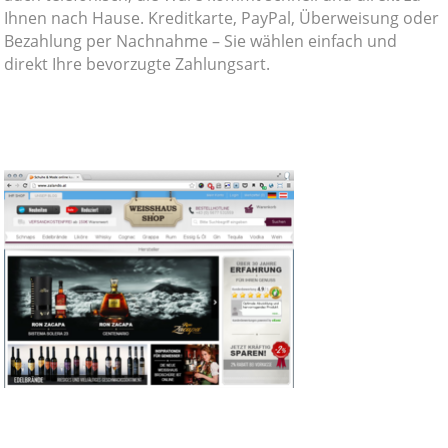
Ihnen nach Hause. Kreditkarte, PayPal, Überweisung oder
Bezahlung per Nachnahme – Sie wählen einfach und
direkt Ihre bevorzugte Zahlungsart.